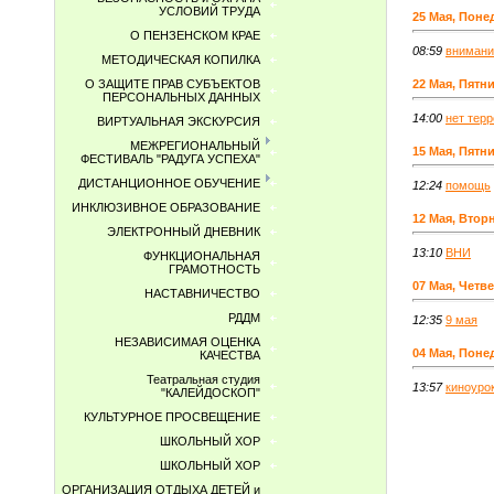
УСЛОВИЙ ТРУДА
25 Мая, Поне
О ПЕНЗЕНСКОМ КРАЕ
08:59
внимани
МЕТОДИЧЕСКАЯ КОПИЛКА
О ЗАЩИТЕ ПРАВ СУБЪЕКТОВ
22 Мая, Пятн
ПЕРСОНАЛЬНЫХ ДАННЫХ
14:00
нет тер
ВИРТУАЛЬНАЯ ЭКСКУРСИЯ
МЕЖРЕГИОНАЛЬНЫЙ
15 Мая, Пятн
ФЕСТИВАЛЬ "РАДУГА УСПЕХА"
ДИСТАНЦИОННОЕ ОБУЧЕНИЕ
12:24
помощь
ИНКЛЮЗИВНОЕ ОБРАЗОВАНИЕ
12 Мая, Втор
ЭЛЕКТРОННЫЙ ДНЕВНИК
13:10
ВНИ
ФУНКЦИОНАЛЬНАЯ
ГРАМОТНОСТЬ
07 Мая, Четв
НАСТАВНИЧЕСТВО
РДДМ
12:35
9 мая
НЕЗАВИСИМАЯ ОЦЕНКА
04 Мая, Поне
КАЧЕСТВА
Театральная студия
13:57
киноуро
"КАЛЕЙДОСКОП"
КУЛЬТУРНОЕ ПРОСВЕЩЕНИЕ
ШКОЛЬНЫЙ ХОР
ШКОЛЬНЫЙ ХОР
ОРГАНИЗАЦИЯ ОТДЫХА ДЕТЕЙ и