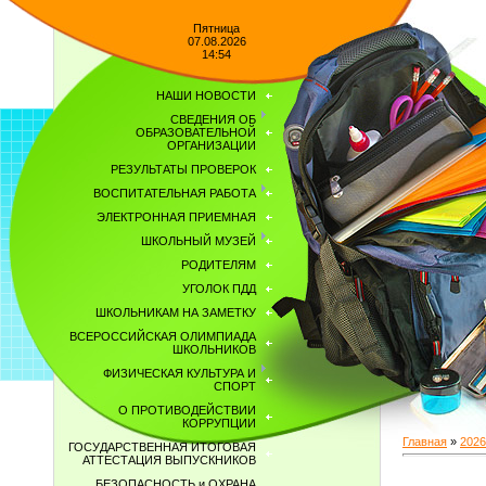
Пятница
07.08.2026
14:54
НАШИ НОВОСТИ
СВЕДЕНИЯ ОБ
ОБРАЗОВАТЕЛЬНОЙ
ОРГАНИЗАЦИИ
РЕЗУЛЬТАТЫ ПРОВЕРОК
ВОСПИТАТЕЛЬНАЯ РАБОТА
ЭЛЕКТРОННАЯ ПРИЕМНАЯ
ШКОЛЬНЫЙ МУЗЕЙ
РОДИТЕЛЯМ
УГОЛОК ПДД
ШКОЛЬНИКАМ НА ЗАМЕТКУ
ВСЕРОССИЙСКАЯ ОЛИМПИАДА
ШКОЛЬНИКОВ
ФИЗИЧЕСКАЯ КУЛЬТУРА И
СПОРТ
О ПРОТИВОДЕЙСТВИИ
КОРРУПЦИИ
Главная
»
2026
ГОСУДАРСТВЕННАЯ ИТОГОВАЯ
АТТЕСТАЦИЯ ВЫПУСКНИКОВ
БЕЗОПАСНОСТЬ и ОХРАНА