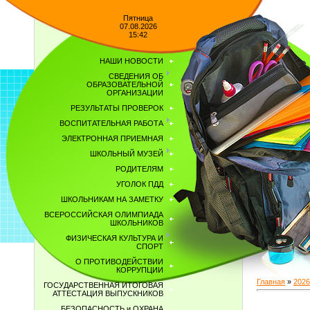
Пятница
07.08.2026
15:42
НАШИ НОВОСТИ
СВЕДЕНИЯ ОБ
ОБРАЗОВАТЕЛЬНОЙ
ОРГАНИЗАЦИИ
РЕЗУЛЬТАТЫ ПРОВЕРОК
ВОСПИТАТЕЛЬНАЯ РАБОТА
ЭЛЕКТРОННАЯ ПРИЕМНАЯ
ШКОЛЬНЫЙ МУЗЕЙ
РОДИТЕЛЯМ
УГОЛОК ПДД
ШКОЛЬНИКАМ НА ЗАМЕТКУ
ВСЕРОССИЙСКАЯ ОЛИМПИАДА
ШКОЛЬНИКОВ
ФИЗИЧЕСКАЯ КУЛЬТУРА И
СПОРТ
О ПРОТИВОДЕЙСТВИИ
КОРРУПЦИИ
Главная
»
2026
ГОСУДАРСТВЕННАЯ ИТОГОВАЯ
АТТЕСТАЦИЯ ВЫПУСКНИКОВ
БЕЗОПАСНОСТЬ и ОХРАНА