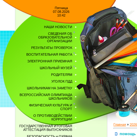
Пятница
07.08.2026
10:42
НАШИ НОВОСТИ
СВЕДЕНИЯ ОБ
ОБРАЗОВАТЕЛЬНОЙ
ОРГАНИЗАЦИИ
РЕЗУЛЬТАТЫ ПРОВЕРОК
ВОСПИТАТЕЛЬНАЯ РАБОТА
ЭЛЕКТРОННАЯ ПРИЕМНАЯ
ШКОЛЬНЫЙ МУЗЕЙ
РОДИТЕЛЯМ
УГОЛОК ПДД
ШКОЛЬНИКАМ НА ЗАМЕТКУ
ВСЕРОССИЙСКАЯ ОЛИМПИАДА
ШКОЛЬНИКОВ
ФИЗИЧЕСКАЯ КУЛЬТУРА И
СПОРТ
О ПРОТИВОДЕЙСТВИИ
КОРРУПЦИИ
Главная
»
2026
ГОСУДАРСТВЕННАЯ ИТОГОВАЯ
АТТЕСТАЦИЯ ВЫПУСКНИКОВ
помощь
БЕЗОПАСНОСТЬ и ОХРАНА