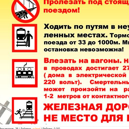
Просмотров
: 38 |
Добавил
:
school
|
Рейтинг
:
0.0
/
0