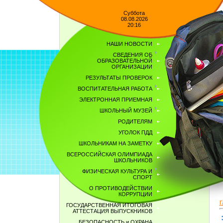
Суббота
08.08.2026
20:16
НАШИ НОВОСТИ
СВЕДЕНИЯ ОБ
ОБРАЗОВАТЕЛЬНОЙ
ОРГАНИЗАЦИИ
РЕЗУЛЬТАТЫ ПРОВЕРОК
ВОСПИТАТЕЛЬНАЯ РАБОТА
ЭЛЕКТРОННАЯ ПРИЕМНАЯ
ШКОЛЬНЫЙ МУЗЕЙ
РОДИТЕЛЯМ
УГОЛОК ПДД
ШКОЛЬНИКАМ НА ЗАМЕТКУ
ВСЕРОССИЙСКАЯ ОЛИМПИАДА
ШКОЛЬНИКОВ
ФИЗИЧЕСКАЯ КУЛЬТУРА И
СПОРТ
О ПРОТИВОДЕЙСТВИИ
КОРРУПЦИИ
Г
ГОСУДАРСТВЕННАЯ ИТОГОВАЯ
АТТЕСТАЦИЯ ВЫПУСКНИКОВ
БЕЗОПАСНОСТЬ и ОХРАНА