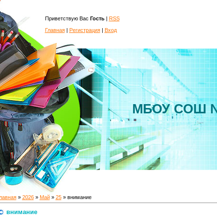
Приветствую Вас
Гость
|
RSS
Главная
|
Регистрация
|
Вход
МБОУ СОШ №
лавная
»
2026
»
Май
»
25
» внимание
внимание