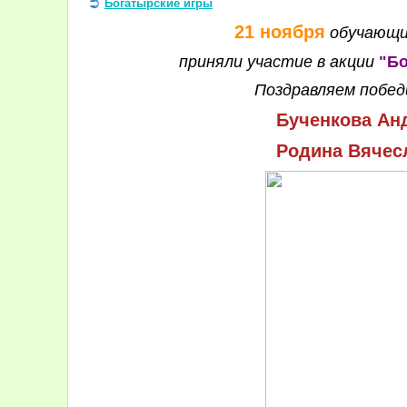
Богатырские игры
21 ноября
обучающи
приняли участие в акции
"Бо
Поздравляем побед
Бученкова Ан
Родина Вячес