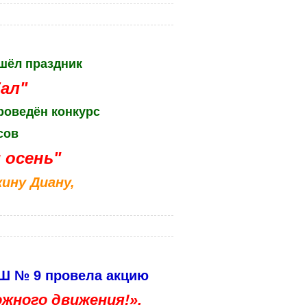
ошёл праздник
ал"
роведён конкурс
сов
 осень"
ину Диану,
ОШ № 9 провела акцию
жного движения!».