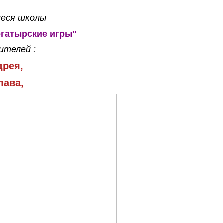
еся школы
гатырские игры"
ителей :
дрея,
лава,