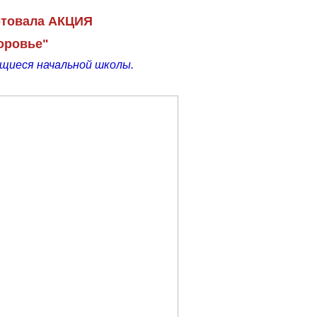
артовала АКЦИЯ
оровье"
ющиеся начальной школы.