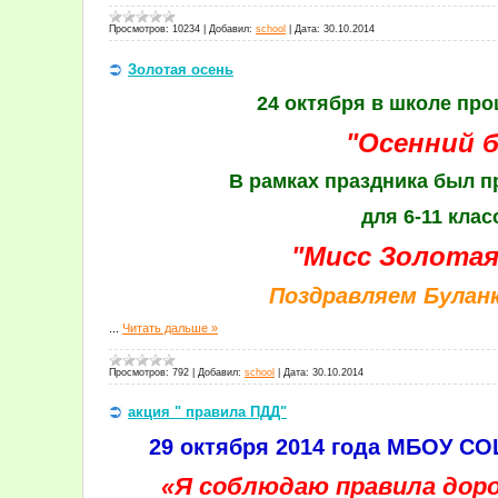
Просмотров:
10234
|
Добавил:
school
|
Дата:
30.10.2014
Золотая осень
24 октября в школе пр
"Осенний б
В рамках праздника был п
для 6-11 клас
"Мисс Золотая
Поздравляем Буланк
...
Читать дальше »
Просмотров:
792
|
Добавил:
school
|
Дата:
30.10.2014
акция " правила ПДД"
29 октября 2014 года МБОУ С
«Я соблюдаю правила доро