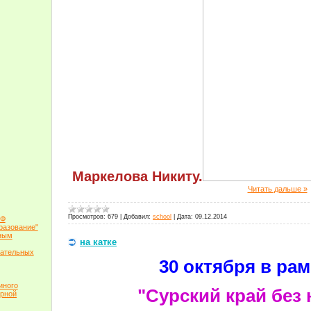
Маркелова Никиту.
Читать дальше »
Просмотров:
679
|
Добавил:
school
|
Дата:
09.12.2014
РФ
разование"
ьным
на катке
вательных
30 октября
в рам
иного
"Сурский край без
ерной