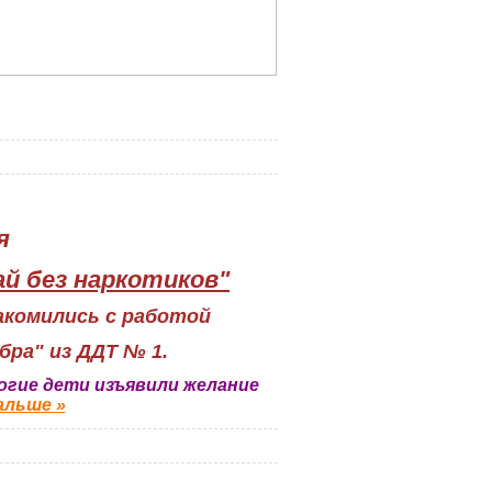
я
ай без наркотиков"
акомились с работой
бра" из ДДТ № 1.
огие дети изъявили желание
альше »