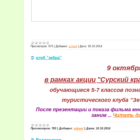
Просмотров:
673
|
Добавил:
school
|
Дата:
30.10.2014
клуб "зебра"
9 октябр
в рамках акции
"Сурский кр
обучающиеся 5-7 классов позн
туристического клуба "Зе
После презентации и показа фильма мн
заним
...
Читать д
Просмотров:
783
|
Добавил:
school
|
Дата:
10.10.2014
Роллердром