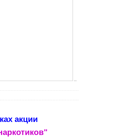
...
ках акции
 наркотиков"