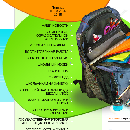
Пятница
07.08.2026
12:45
НАШИ НОВОСТИ
СВЕДЕНИЯ ОБ
ОБРАЗОВАТЕЛЬНОЙ
ОРГАНИЗАЦИИ
РЕЗУЛЬТАТЫ ПРОВЕРОК
ВОСПИТАТЕЛЬНАЯ РАБОТА
ЭЛЕКТРОННАЯ ПРИЕМНАЯ
ШКОЛЬНЫЙ МУЗЕЙ
РОДИТЕЛЯМ
УГОЛОК ПДД
ШКОЛЬНИКАМ НА ЗАМЕТКУ
ВСЕРОССИЙСКАЯ ОЛИМПИАДА
ШКОЛЬНИКОВ
ФИЗИЧЕСКАЯ КУЛЬТУРА И
СПОРТ
О ПРОТИВОДЕЙСТВИИ
КОРРУПЦИИ
Главная
»
Архи
ГОСУДАРСТВЕННАЯ ИТОГОВАЯ
АТТЕСТАЦИЯ ВЫПУСКНИКОВ
БЕЗОПАСНОСТЬ и ОХРАНА